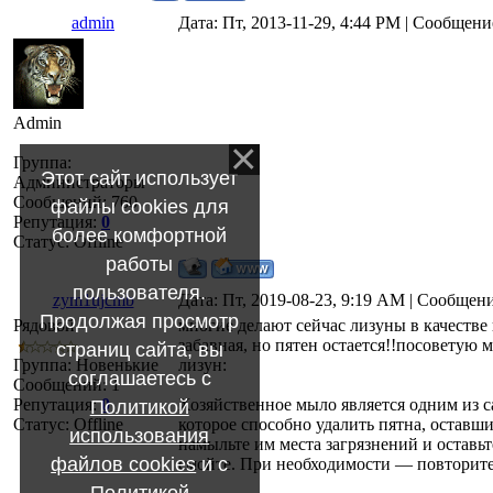
admin
Дата: Пт, 2013-11-29, 4:44 PM | Сообщен
Admin
Группа:
Этот сайт использует
Администраторы
Сообщений:
760
файлы cookies для
Репутация:
0
более комфортной
Статус:
Offline
работы
пользователя.
zym1ujcmb
Дата: Пт, 2019-08-23, 9:19 AM | Сообщен
Продолжая просмотр
Рядовой
многие делают сейчас лизуны в качестве
забавная, но пятен остается!!посоветую 
страниц сайта, вы
Группа: Новенькие
лизун:
соглашаетесь с
Сообщений:
1
Репутация:
0
Хозяйственное мыло является одним из 
Политикой
Статус:
Offline
которое способно удалить пятна, оставш
использования
намыльте им места загрязнений и оставьт
файлов cookies
и с
смойте. При необходимости — повторите 
Политикой