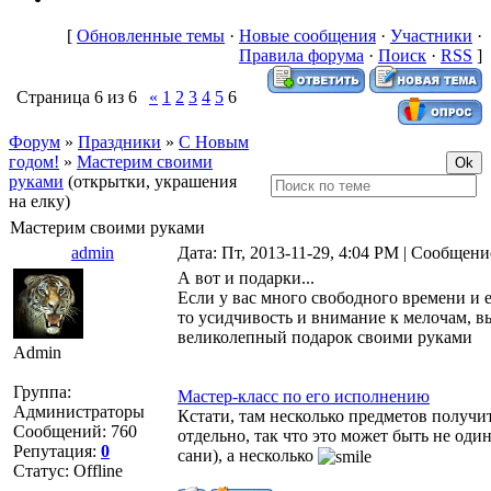
[
Обновленные темы
·
Новые сообщения
·
Участники
·
Правила форума
·
Поиск
·
RSS
]
Страница
6
из
6
«
1
2
3
4
5
6
Форум
»
Праздники
»
С Новым
годом!
»
Мастерим своими
руками
(открытки, украшения
на елку)
Мастерим своими руками
admin
Дата: Пт, 2013-11-29, 4:04 PM | Сообщен
А вот и подарки...
Если у вас много свободного времени и 
то усидчивость и внимание к мелочам, вы
великолепный подарок своими руками
Admin
Группа:
Мастер-класс по его исполнению
Администраторы
Кстати, там несколько предметов получи
Сообщений:
760
отдельно, так что это может быть не один
Репутация:
0
сани), а несколько
Статус:
Offline