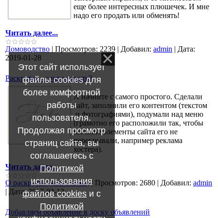
еще более интересных плюшечек. И мне
надо его продать или обменять!
Читать далее...
Домоводство
|
Просмотров:
2239
|
Добавил:
admin
|
Дата:
2019-01-28
Этот сайт использует
Раскрутка - с чего начать?
файлы cookies для
более комфортной
А начните с самого простого. Сделали
работы
сайт, заполнили его контентом (текстом
и фотографиями), подумали над меню
пользователя.
(грамотно его расположили так, чтобы
Продолжая просмотр
никакие элементы сайта его не
перекрывали, например реклама
страниц сайта, вы
хостера).
соглашаетесь с
Читать далее...
Политикой
использования
О раскрутке (мои статьи)
|
Просмотров:
2680
|
Добавил:
admin
|
Дата:
2017-02-12
файлов cookies
и с
Политикой
Добавляем объявление в доску объявлений