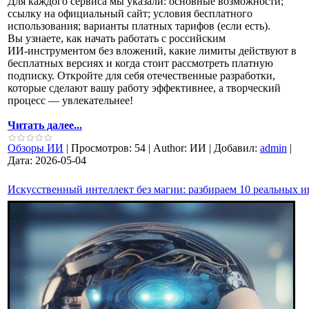
Для каждого сервиса мы указали: основные возможности;
ссылку на официальный сайт; условия бесплатного
использования; варианты платных тарифов (если есть).
Вы узнаете, как начать работать с российским
ИИ‑инструментом без вложений, какие лимиты действуют в
бесплатных версиях и когда стоит рассмотреть платную
подписку. Откройте для себя отечественные разработки,
которые сделают вашу работу эффективнее, а творческий
процесс — увлекательнее!
Читать далее...
Обзоры ИИ
|
Просмотров:
54
|
Author:
ИИ
|
Добавил:
admin
|
Дата:
2026-05-04
Искусственный интеллект без магии: разбираем 10 реальных 