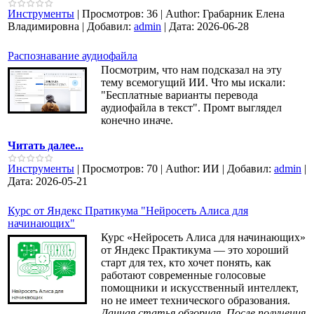
Инструменты
|
Просмотров:
36
|
Author:
Грабарник Елена
Владимировна
|
Добавил:
admin
|
Дата:
2026-06-28
Распознавание аудиофайла
Посмотрим, что нам подсказал на эту
тему всемогущий ИИ. Что мы искали:
"Бесплатные варианты перевода
аудиофайла в текст". Промт выглядел
конечно иначе.
Читать далее...
Инструменты
|
Просмотров:
70
|
Author:
ИИ
|
Добавил:
admin
|
Дата:
2026-05-21
Курс от Яндекс Пратикума "Нейросеть Алиса для
начинающих"
Курс «Нейросеть Алиса для начинающих»
от Яндекс Практикума — это хороший
старт для тех, кто хочет понять, как
работают современные голосовые
помощники и искусственный интеллект,
но не имеет технического образования.
Данная статья обзорная. После получения