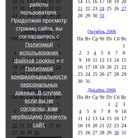
10
11
12
13
14
15
16
14
15
16
17
18
19
20
работы
17
18
19
20
21
22
23
21
22
23
24
25
26
27
пользователя.
24
25
26
27
28
29
30
28
29
30
31
Продолжая просмотр
31
страниц сайта, вы
Сентябрь 2006
Октябрь 2006
соглашаетесь с
Пн
Вт
Ср
Чт
Пт
Сб
Вс
Пн
Вт
Ср
Чт
Пт
Сб
Вс
Политикой
1
2
3
1
использования
4
5
6
7
8
9
10
2
3
4
5
6
7
8
11
12
13
14
15
16
17
9
10
11
12
13
14
15
файлов cookies
и с
18
19
20
21
22
23
24
16
17
18
19
20
21
22
Политикой
25
26
27
28
29
30
23
24
25
26
27
28
29
конфиденциальности
30
31
персональных
Ноябрь 2006
Декабрь 2006
данных. В случае,
Пн
Вт
Ср
Чт
Пт
Сб
Вс
Пн
Вт
Ср
Чт
Пт
Сб
Вс
если вы не
1
2
3
4
5
1
2
3
согласны, вам
6
7
8
9
10
11
12
4
5
6
7
8
9
10
необходимо покинуть
13
14
15
16
17
18
19
11
12
13
14
15
16
17
сайт.
20
21
22
23
24
25
26
18
19
20
21
22
23
24
27
28
29
30
25
26
27
28
29
30
31