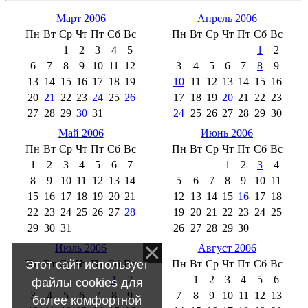
Март 2006
Апрель 2006
Пн
Вт
Ср
Чт
Пт
Сб
Вс
Пн
Вт
Ср
Чт
Пт
Сб
Вс
1
2
3
4
5
1
2
6
7
8
9
10
11
12
3
4
5
6
7
8
9
13
14
15
16
17
18
19
10
11
12
13
14
15
16
20
21
22
23
24
25
26
17
18
19
20
21
22
23
27
28
29
30
31
24
25
26
27
28
29
30
Май 2006
Июнь 2006
Пн
Вт
Ср
Чт
Пт
Сб
Вс
Пн
Вт
Ср
Чт
Пт
Сб
Вс
1
2
3
4
5
6
7
1
2
3
4
8
9
10
11
12
13
14
5
6
7
8
9
10
11
15
16
17
18
19
20
21
12
13
14
15
16
17
18
22
23
24
25
26
27
28
19
20
21
22
23
24
25
29
30
31
26
27
28
29
30
Июль 2006
Август 2006
Этот сайт использует
Пн
Вт
Ср
Чт
Пт
Сб
Вс
Пн
Вт
Ср
Чт
Пт
Сб
Вс
1
2
1
2
3
4
5
6
файлы cookies для
3
4
5
6
7
8
9
7
8
9
10
11
12
13
более комфортной