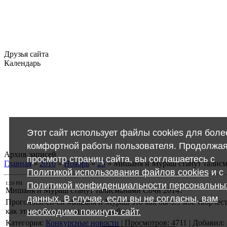
Друзья сайта
Календарь
Этот сайт использует файлы cookies для боле
комфортной работы пользователя. Продолжа
Архив записей
просмотр страниц сайта, вы соглашаетесь с
Главная
»
2010
»
Ноябрь
»
25
»
Мишаня и Мураш станут талисм
Политикой использования файлов cookies
и с
Политикой конфиденциальности персональны
1:59 PM
Мишаня и Мураш станут талисманами Сочи 2014?
данных. В случае, если вы не согласны, вам
Проголоси-си-си Мишаня и Мураш это как бы-э... мое творчест
необходимо покинуть сайт.
как это происходит и почему работает.
Категория
:
Конкурсные новости
|
Просмотров
:
4711
|
Добавил
: