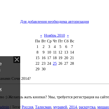
Для добавления необходима авторизация
«
Ноябрь 2010
»
Пн
Вт
Ср
Чт
Пт
Сб
Вс
1
2
3
4
5
6
7
8
9
10
11
12
13
14
15
16
17
18
19
20
21
е
22
23
24
25
26
27
28
29
30
я
анами Сочи 2014?
х
во :) Желаешь жать кнопки? Увы, требуется регистрация на сайт
admin
|
Теги
:
Россия
,
Талисман
,
муравей
,
2014
,
раскрутка
,
мишан