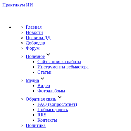
Практикум ИИ
Главная
Новости
Правила ДД
Добродар
Форум
keyboard_arrow_down
Полезное
Сайты поиска работы
Инструменты вебмастера
Статьи
keyboard_arrow_down
Медиа
Видео
Фотоальбомы
keyboard_arrow_down
Обратная связь
FAQ (вопрос/ответ)
Поблагодарить
RRS
Контакты
Политика