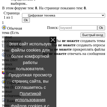
выбором..
В этом форуме тем:
8
. На странице показано тем:
8
.
Страница
1
из
1
1
Поиск:
Обычная
тема (Есть
новые
Вы
не можете
создавать темы
сообщения)
Этот сайт использует
Вы
не можете
создавать опросы
Обычная
Вы
не можете
прикреплять файлы
файлы cookies для
тема
Вы
не можете
отвечать на сообщения
Обычная
более комфортной
тема (Нет
работы
новых
пользователя.
сообщений)
Тема -
Продолжая просмотр
опрос
страниц сайта, вы
Горячая
соглашаетесь с
тема (Есть
новые
Политикой
сообщения)
использования
Важная
тема
файлов cookies
и с