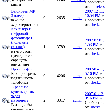
Сообщение
книга
от:
nameless
Выбираем MP-
2007-12-11,
3 плеер
10:54 PM
0
2635
admin
важные
Сообщение
характеристики
от:
sherka
Как выбрать
цифровой
фотоаппарат
2007-07-01,
(полезные
1:53 PM
ссылки)
1
3789
admin
Сообщение
на что стоит
от:
sherka
прежде всего
обращать
внимание?
Про телефоны
2007-05-11,
Как проверить
5:16 PM
0
4206
admin
подлинность
Сообщение
телефона?
от:
sherka
А реально
купить фотик
2007-01-12,
через
9:16 PM
интернет?
2
3317
admin
Сообщение
Вот надо бы
от:
sherka
определиться с