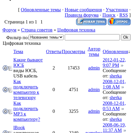
[
Обновленные темы
·
Новые сообщения
·
Участники
·
Правила форума
·
Поиск
·
RSS
]
Страница
1
из
1
1
Форум
»
Страна советов
»
Цифровая техника
Фильтр по:
Цифровая техника
Автор
Тема
Ответы
Просмотры
Обновления
↓
темы
Какие бывают
2012-01-22,
ЮСБ
9:07 PM
2
17453
admin
виды ЮСБ,
Сообщение
USB кабель
от:
sherka
Как
2008-12-01,
подключить
1:08 AM
0
4751
admin
компьютер к
Сообщение
телевизору
от:
sherka
Как
2008-12-01,
подключить
0:53 AM
0
3255
admin
МР3 к
Сообщение
компьютеру?
от:
sherka
2008-06-19,
lBook
11:37 AM
электронная
0
2240
nameless