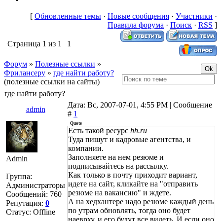
[
Обновленные темы
·
Новые сообщения
·
Участники
·
Правила форума
·
Поиск
·
RSS
]
Страница
1
из
1
1
Форум
»
Полезные ссылки
»
Фрилансеру
»
где найти работу?
(полезные ссылки на сайты)
где найти работу?
Дата: Вс, 2007-07-01, 4:55 PM | Сообщение
admin
#
1
Quote
Есть такой ресурс
hh.ru
Туда пишут и кадровые агентства, и
компании.
Заполняете на нем резюме и
Admin
подписывайтесь на рассылку.
Как только в почту приходит вариант,
Группа:
идете на сайт, кликайте на "отправить
Администраторы
резюме на вакансию" и ждете.
Сообщений:
760
А на хедхантере надо резюме каждый день
Репутация:
0
по утрам обновлять, тогда оно будет
Статус:
Offline
наеврху, и его будут все видеть. И если оно