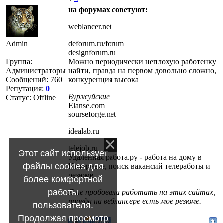
на форумах советуют:
weblancer.net
Admin
deforum.ru/forum
designforum.ru
Группа:
Можно периодически неплохую работенку
Администраторы
найти, правда на первом довольно сложно,
Сообщений:
760
конкуренция высока
Репутация:
0
Буржуйские
Статус:
Offline
Elanse.com
sourseforge.net
idealab.ru
telejob.ru
Этот сайт использует
Удаленная работа.ру - работа на дому в
файлы cookies для
Интернете, поиск вакансий телеработы и
резюме
более комфортной
работы
Я не пробовала работать на этих сайтах,
правда на веблансере есть мое резюме.
пользователя.
Продолжая просмотр