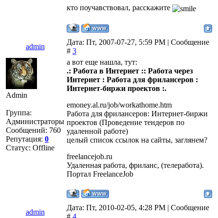
кто поучавствовал, расскажите
Дата: Пт, 2007-07-27, 5:59 PM | Сообщение
admin
#
3
а вот еще нашла, тут:
.: Работа в Интернет :: Работа через
Интернет : Работа для фрилансеров :
Интернет-биржи проектов :.
Admin
emoney.al.ru/job/workathome.htm
Группа:
Работа для фрилансеров: Интернет-биржи
Администраторы
проектов (Проведение тендеров по
Сообщений:
760
удаленной работе)
Репутация:
0
целый список ссылок на сайты, заглянем?
Статус:
Offline
freelancejob.ru
Удаленная работа, фриланс, (телеработа).
Портал FreelanceJob
Дата: Пт, 2010-02-05, 4:28 PM | Сообщение
admin
#
4