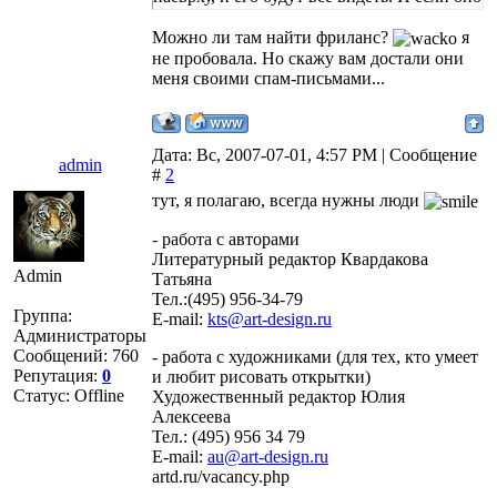
стоящее - предложений будет куча.
Можно ли там найти фриланс?
я
не пробовала. Но скажу вам достали они
меня своими спам-письмами...
Дата: Вс, 2007-07-01, 4:57 PM | Сообщение
admin
#
2
тут, я полагаю, всегда нужны люди
- работа с авторами
Литературный редактор Квардакова
Admin
Татьяна
Тел.:(495) 956-34-79
Группа:
E-mail:
kts@art-design.ru
Администраторы
Сообщений:
760
- работа с художниками (для тех, кто умеет
Репутация:
0
и любит рисовать открытки)
Статус:
Offline
Художественный редактор Юлия
Алексеева
Тел.: (495) 956 34 79
E-mail:
au@art-design.ru
artd.ru/vacancy.php