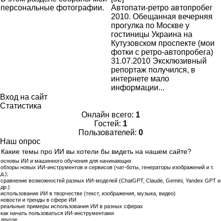
персональные фотографии.
Автопати-ретро автопробег
2010. Обещанная вечерняя
прогулка по Москве у
гостиницы Украина на
Кутузовском проспекте (мои
фотки с ретро-автопробега)
31.07.2010 Эксклюзивный
репортаж получился, в
интернете мало
информации...
Вход на сайт
Статистика
Онлайн всего:
1
Гостей:
1
Пользователей:
0
Наш опрос
Какие темы про ИИ вы хотели бы видеть на нашем сайте?
основы ИИ и машинного обучения для начинающих
обзоры новых ИИ‑инструментов и сервисов (чат‑боты, генераторы изображений и т.
д.);
сравнение возможностей разных ИИ‑моделей (ChatGPT, Claude, Gemini, Yandex GPT и
др.)
использование ИИ в творчестве (текст, изображения, музыка, видео)
новости и тренды в сфере ИИ
реальные примеры использования ИИ в разных сферах
как начать пользоваться ИИ‑инструментами
другое