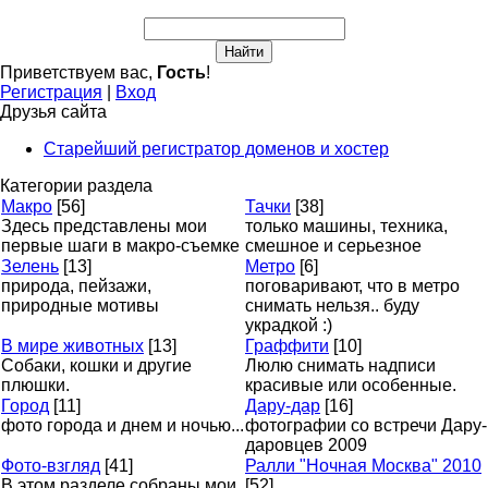
Приветствуем вас
,
Гость
!
Регистрация
|
Вход
Друзья сайта
Старейший регистратор доменов и хостер
Категории раздела
Макро
[56]
Тачки
[38]
Здесь представлены мои
только машины, техника,
первые шаги в макро-съемке
смешное и серьезное
Зелень
[13]
Метро
[6]
природа, пейзажи,
поговаривают, что в метро
природные мотивы
снимать нельзя.. буду
украдкой :)
В мире животных
[13]
Граффити
[10]
Собаки, кошки и другие
Люлю снимать надписи
плюшки.
красивые или особенные.
Город
[11]
Дару-дар
[16]
фото города и днем и ночью...
фотографии со встречи Дару-
даровцев 2009
Фото-взгляд
[41]
Ралли "Ночная Москва" 2010
В этом разделе собраны мои
[52]