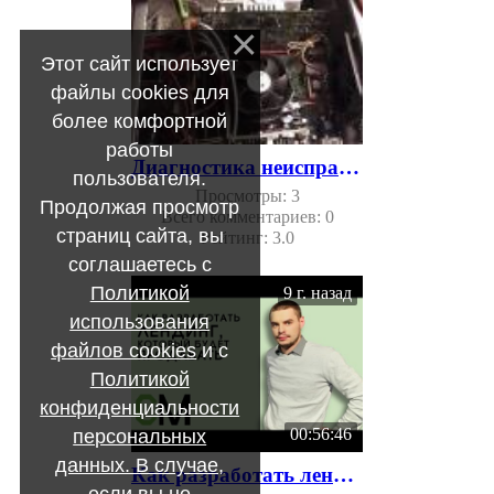
Этот сайт использует
файлы cookies для
более комфортной
работы
Диагностика неисправности компьютера
пользователя.
Просмотры:
3
Продолжая просмотр
Всего комментариев:
0
страниц сайта, вы
Рейтинг:
3.0
соглашаетесь с
Политикой
9 г. назад
использования
файлов cookies
и с
Политикой
конфиденциальности
00:56:46
персональных
данных. В случае,
Как разработать лендинг, который будет продавать. Денис Нарижный
если вы не