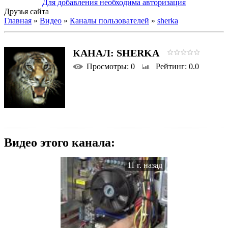
Для добавления необходима авторизация
Друзья сайта
Главная
»
Видео
»
Каналы пользователей
»
sherka
КАНАЛ: SHERKA
Просмотры
: 0
Рейтинг
: 0.0
Видео этого канала
:
11 г. назад